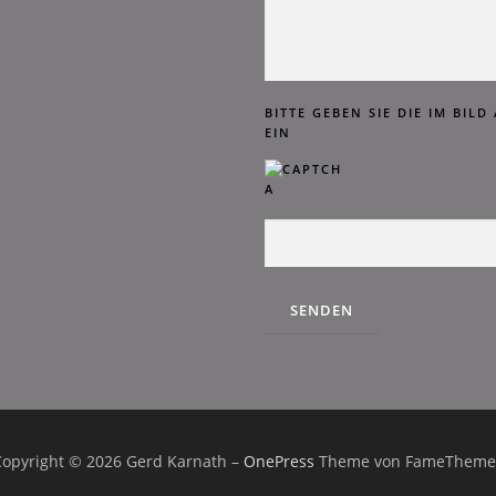
BITTE GEBEN SIE DIE IM BIL
EIN
Copyright © 2026 Gerd Karnath
–
OnePress
Theme von FameTheme