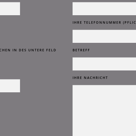
IHRE TELEFONNUMMER (PFLIC
ICHEN IN DES UNTERE FELD
BETREFF
IHRE NACHRICHT